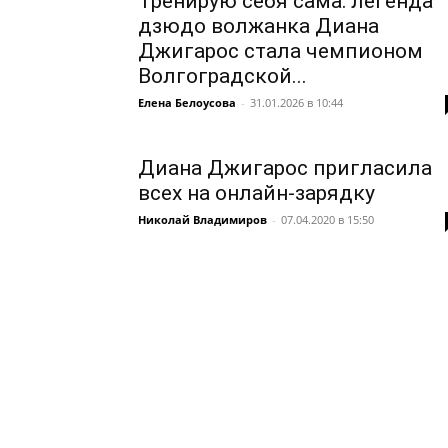
Тренирую себя сама: легенда
дзюдо волжанка Диана
Джигарос стала чемпионом
Волгоградской...
Елена Белоусова
-
31.01.2026 в 10:44
Диана Джигарос пригласила
всех на онлайн-зарядку
Николай Владимиров
-
07.04.2020 в 15:50