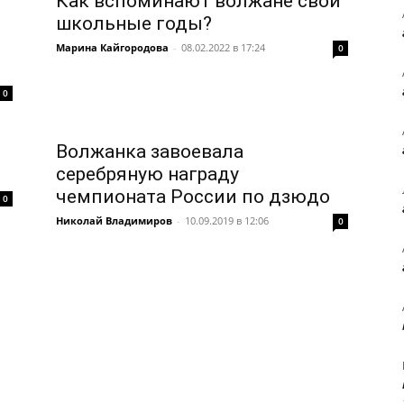
Как вспоминают волжане свои
школьные годы?
Марина Кайгородова
-
08.02.2022 в 17:24
0
0
Волжанка завоевала
серебряную награду
чемпионата России по дзюдо
0
Николай Владимиров
-
10.09.2019 в 12:06
0