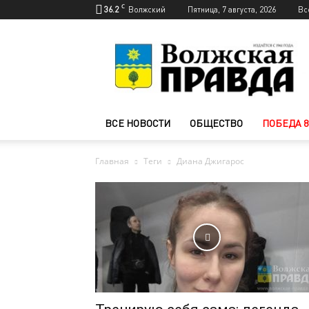
C
36.2
Волжский
Пятница, 7 августа, 2026
Вс
Новости
Волжского
—
Волжская
правда
ВСЕ НОВОСТИ
ОБЩЕСТВО
ПОБЕДА 8
Главная
Теги
Диана Джигарос