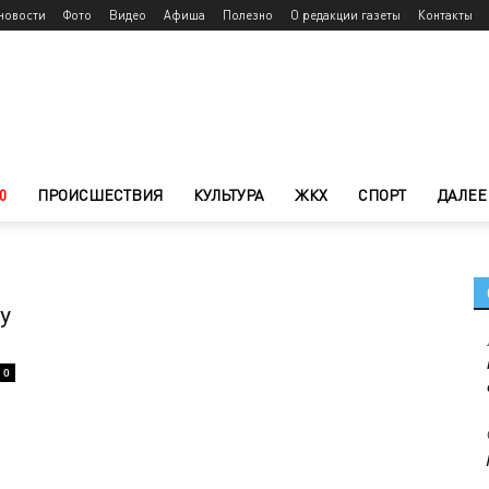
новости
Фото
Видео
Афиша
Полезно
О редакции газеты
Контакты
0
ПРОИСШЕСТВИЯ
КУЛЬТУРА
ЖКХ
СПОРТ
ДАЛЕЕ
у
0