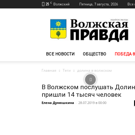
C
25
Волжский
Пятница, 7 августа, 2026
Все 
Новости
Волжского
—
Волжская
правда
ВСЕ НОВОСТИ
ОБЩЕСТВО
ПОБЕДА 8
Главная
Теги
долина в волжском
В Волжском послушать Долин
пришли 14 тысяч человек
Елена Дунюшкина
-
28.07.2019 в 00:00