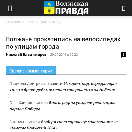
Главная
Теги
файер-шоу
Волжане прокатились на велосипедах
по улицам города
Николай Владимиров
-
20.07.2019 в 00:22
3
Свежие комментарии
История, подтверждающая
Людмила Дмитриева
к записи
то, что браки действительно совершаются на Небесах
Волгоградцы увидели репетицию
Олег Хаиров
к записи
парада Победы
Выбери свою королеву: голосование за
Аноним
к записи
«Миссис Волжский 2024»