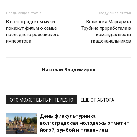
Предыдущая статья
Следующая статья
В волгоградском музее
Волжанка Маргарита
покажут фильм о семье
Трубина проработала в
последнего российского
командах шести
императора
градоначальников
Николай Владимиров
ЭТО МОЖЕТ БЫТЬ ИНТЕРЕСНО
ЕЩЕ ОТ АВТОРА
День физкультурника
волгоградская молодежь отметит
йогой, зумбой и плаванием