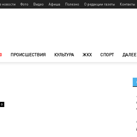
е новости
Фото
Видео
Афиша
Полезно
О редакции газеты
Контакты
0
ПРОИСШЕСТВИЯ
КУЛЬТУРА
ЖКХ
СПОРТ
ДАЛЕЕ
0