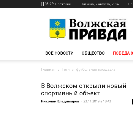
C
35.2
Волжский
Пятница, 7 августа, 2026
Вс
Новости
Волжского
—
Волжская
правда
ВСЕ НОВОСТИ
ОБЩЕСТВО
ПОБЕДА 8
Главная
Теги
футбольная площадка
В Волжском открыли новый
спортивный объект
Николай Владимиров
-
23.11.2019 в 18:43