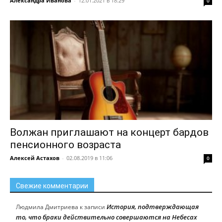
Александра Иванова
-
12.01.2021 в 18:29
0
Волжан приглашают на концерт бардов
пенсионного возраста
Алексей Астахов
-
02.08.2019 в 11:06
0
Свежие комментарии
История, подтверждающая
Людмила Дмитриева
к записи
то, что браки действительно совершаются на Небесах