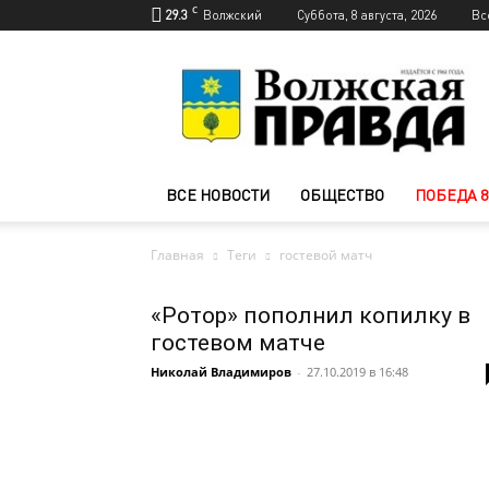
C
29.3
Волжский
Суббота, 8 августа, 2026
Вс
Новости
Волжского
—
Волжская
правда
ВСЕ НОВОСТИ
ОБЩЕСТВО
ПОБЕДА 8
Главная
Теги
гостевой матч
«Ротор» пополнил копилку в
гостевом матче
Николай Владимиров
-
27.10.2019 в 16:48