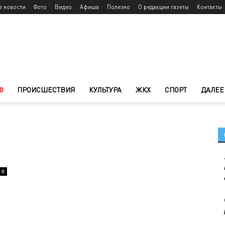
е новости
Фото
Видео
Афиша
Полезно
О редакции газеты
Контакты
0
ПРОИСШЕСТВИЯ
КУЛЬТУРА
ЖКХ
СПОРТ
ДАЛЕЕ
0