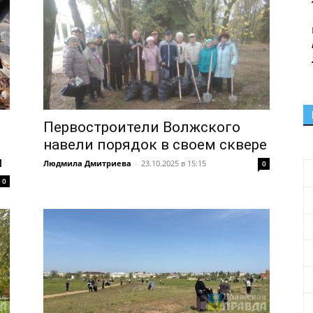
Первостроители Волжского
навели порядок в своем сквере
м
Людмила Дмитриева
-
23.10.2025 в 15:15
0
0