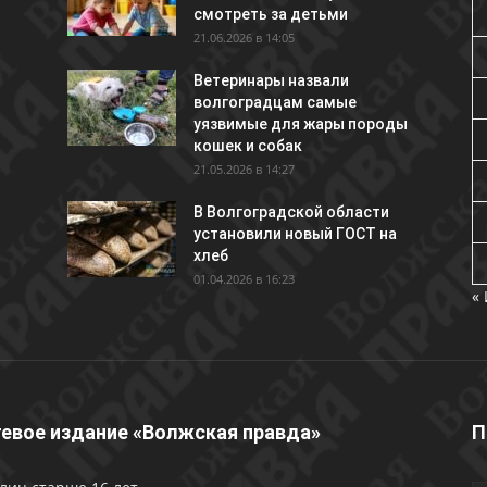
смотреть за детьми
21.06.2026 в 14:05
Ветеринары назвали
волгоградцам самые
уязвимые для жары породы
кошек и собак
21.05.2026 в 14:27
В Волгоградской области
установили новый ГОСТ на
хлеб
01.04.2026 в 16:23
«
евое издание «Волжская правда»
П