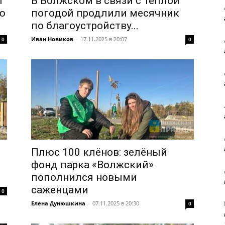
ы
В Волжском в связи с тёплой
ю
погодой продлили месячник
по благоустройству...
Иван Новиков
-
17.11.2025 в 20:07
0
0
Плюс 100 клёнов: зелёный
фонд парка «Волжский»
пополнился новыми
саженцами
0
Елена Дунюшкина
-
07.11.2025 в 20:30
0