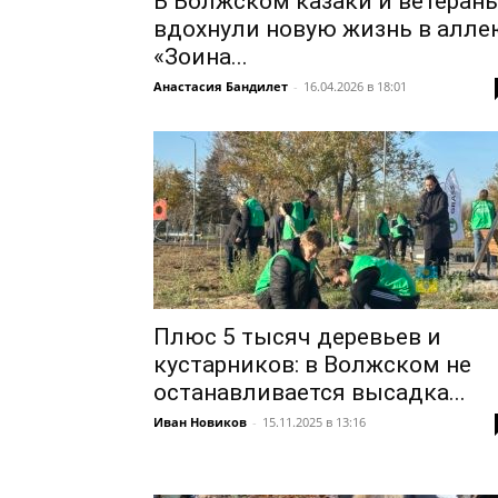
В Волжском казаки и ветеран
вдохнули новую жизнь в алле
«Зоина...
Анастасия Бандилет
-
16.04.2026 в 18:01
Плюс 5 тысяч деревьев и
кустарников: в Волжском не
останавливается высадка...
Иван Новиков
-
15.11.2025 в 13:16