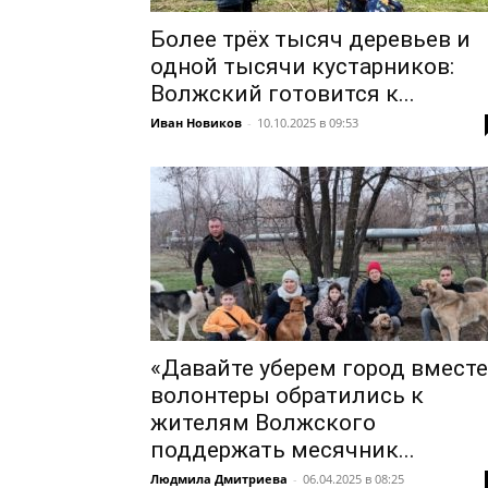
Более трёх тысяч деревьев и
одной тысячи кустарников:
Волжский готовится к...
Иван Новиков
-
10.10.2025 в 09:53
«Давайте уберем город вместе
волонтеры обратились к
жителям Волжского
поддержать месячник...
Людмила Дмитриева
-
06.04.2025 в 08:25