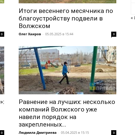
Итоги весеннего месячника по
благоустройству подвели в
«
Волжском
Олег Хаиров
-
05.05.2025 в 15:44
0
0
»:
Равнение на лучших: несколько
компаний Волжского уже
навели порядок на
закрепленных...
Людмила Дмитриева
-
05.04.2025 в 15:15
0
0