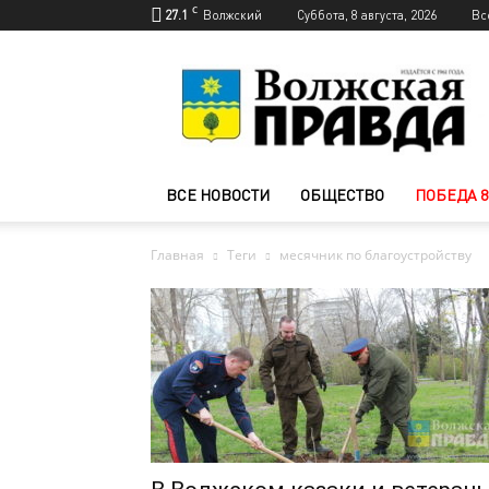
C
27.1
Волжский
Суббота, 8 августа, 2026
Вс
Новости
Волжского
—
Волжская
правда
ВСЕ НОВОСТИ
ОБЩЕСТВО
ПОБЕДА 8
Главная
Теги
месячник по благоустройству