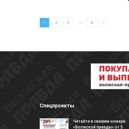
...
1
2
3
9
Спецпроекты
Читайте в свежем номере
«Волжской правды» от 5