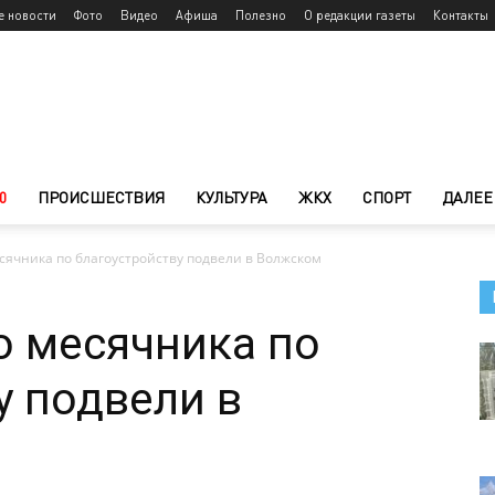
е новости
Фото
Видео
Афиша
Полезно
О редакции газеты
Контакты
0
ПРОИСШЕСТВИЯ
КУЛЬТУРА
ЖКХ
СПОРТ
ДАЛЕЕ
сячника по благоустройству подвели в Волжском
о месячника по
у подвели в