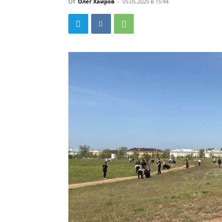
От
Олег Хаиров
-
05.05.2025 в 15:44