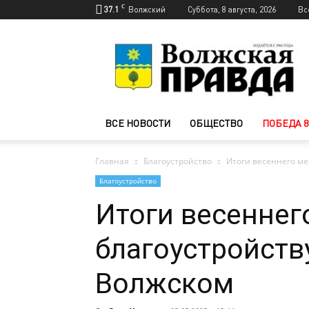
C
37.1
Волжский
Суббота, 8 августа, 2026
Вс
Новости
Волжского
—
Волжская
правда
ВСЕ НОВОСТИ
ОБЩЕСТВО
ПОБЕДА 8
Главная
Благоустройство
Итоги весеннего ме
Благоустройство
Итоги весеннег
благоустройств
Волжском