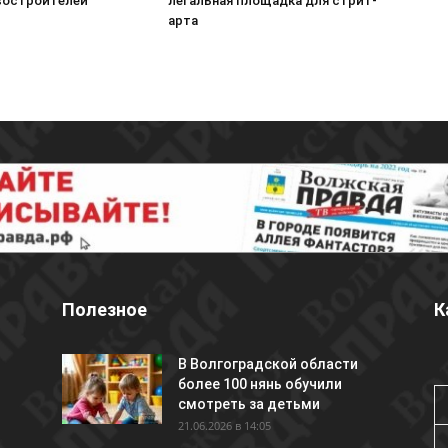
востроителей
легальная площадка для стрит-
арта
Полезное
К
В Волгоградской области
более 100 нянь обучили
смотреть за детьми
21.06.2026 в 14:05