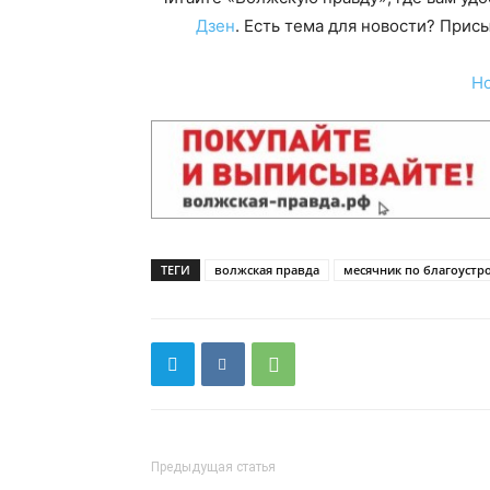
Дзен
. Есть тема для новости? При
Н
ТЕГИ
волжская правда
месячник по благоустр
Предыдущая статья