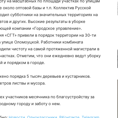
тоту на масштабных по площади участках по улицам
 около оптовой базы и т.п. Коллектив Русской
дил субботники на значительных территориях на
тов и других. Высокие результаты в уборке
яющей компании «Городское управление».
 «СГТ» привели в порядок территории на 30-ти
а улице Оломоуцкой. Работники комбината
одили чистоту на самой протяженной магистрали в
частках. Отметим, что они ежедневно ведут уборку
ой и порядком в городе.
жено порядка 5 тысяч деревьев и кустарников.
етров листвы и мусора.
х участников месячника по благоустройству за
родному городу и заботу о нем.
обно:
Новости
,
Одноклассники
,
ВКонтакте
,
Telegram
,