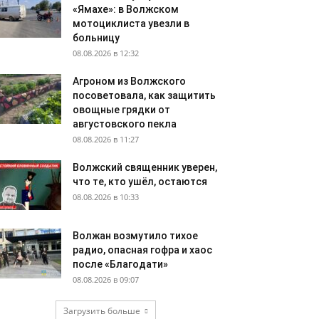
«Ямахе»: в Волжском
мотоциклиста увезли в
больницу
08.08.2026 в 12:32
Агроном из Волжского
посоветовала, как защитить
овощные грядки от
августовского пекла
08.08.2026 в 11:27
Волжский священник уверен,
что те, кто ушёл, остаются
08.08.2026 в 10:33
Волжан возмутило тихое
радио, опасная гофра и хаос
после «Благодати»
08.08.2026 в 09:07
Загрузить больше