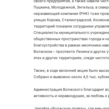
своего предприятия, а также навели чис
Пушкина, Молодежной, Энгельса, в сквере
нержавеющей компании (РНК) тоже прово
улицах Кирова, Сталинградской, Космонав
территорий показали сотрудники управл
Специалисты муниципального учреждения
общественных пространствах города и н
благоустройства в рамках месячника нав
Волжском – проспекте Ленина и других у
этих и других территориях, следя чистот
Также, в ходе весенней акции было выса
Собрано и вывезено около 4,5 тыс. кубом
Администрация Волжского благодарит все
активность и неравнодушие, за любовь к 
Читайте «Волжскую правду», где вам уд