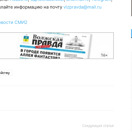
сылайте информацию на почту
vlzpravda@mail.ru
овости СМИ2
ойству
Следующая статья