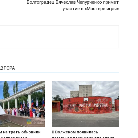
Волгоградец Вячеслав Чепурченко примет
участие в «Мастере игры»
АВТОРА
м на треть обновили
В Волжском появилась