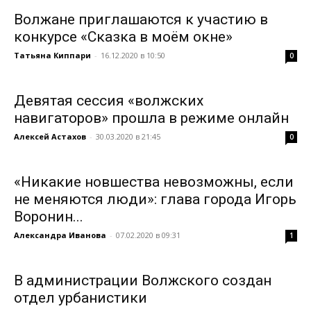
Волжане приглашаются к участию в
конкурсе «Сказка в моём окне»
Татьяна Киппари
-
16.12.2020 в 10:50
0
Девятая сессия «волжских
навигаторов» прошла в режиме онлайн
Алексей Астахов
-
30.03.2020 в 21:45
0
«Никакие новшества невозможны, если
не меняются люди»: глава города Игорь
Воронин...
Александра Иванова
-
07.02.2020 в 09:31
1
В администрации Волжского создан
отдел урбанистики