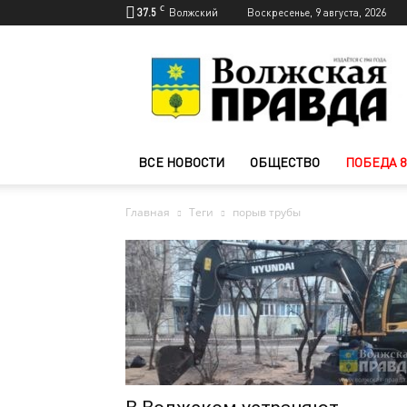
C
37.5
Волжский
Воскресенье, 9 августа, 2026
Новости
Волжского
—
Волжская
правда
ВСЕ НОВОСТИ
ОБЩЕСТВО
ПОБЕДА 8
Главная
Теги
порыв трубы