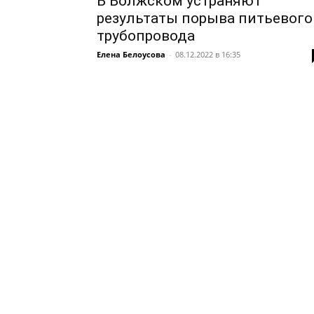
В Волжском устраняют
результаты порыва питьевого
трубопровода
Елена Белоусова
-
08.12.2022 в 16:35