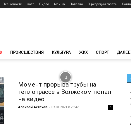
Все новости
Фото
Видео
Афиша
Полезно
О редакции газеты
Конт
0
ПРОИСШЕСТВИЯ
КУЛЬТУРА
ЖКХ
СПОРТ
ДАЛЕЕ
Момент прорыва трубы на
теплотрассе в Волжском попал
на видео
Алексей Астахов
-
03.01.2021 в 23:42
0