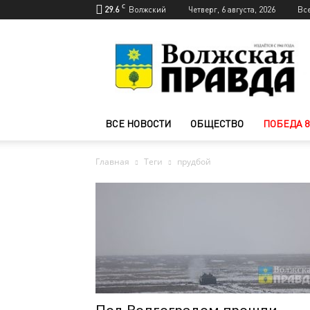
C
29.6
Волжский
Четверг, 6 августа, 2026
Вс
Новости
Волжского
—
Волжская
правда
ВСЕ НОВОСТИ
ОБЩЕСТВО
ПОБЕДА 8
Главная
Теги
прудбой