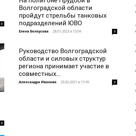
На полигоне Прудбой в
Волгоградской области
пройдут стрельбы танковых
подразделений ЮВО
0
Елена Белоусова
-
28.01.2023 в 15:04
0
Руководство Волгоградской
области и силовых структур
региона принимает участие в
совместных...
Александра Иванова
-
20.02.2021 в 17:49
0
0