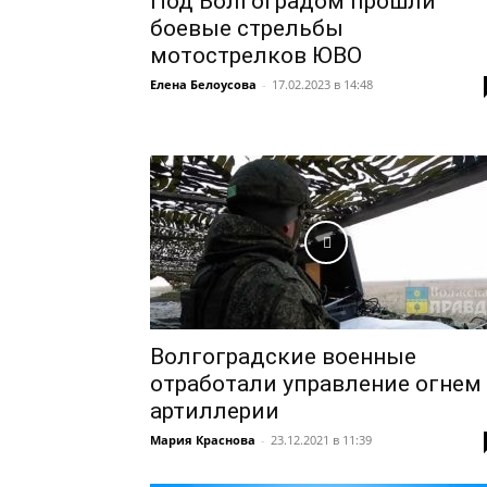
Под Волгоградом прошли
боевые стрельбы
мотострелков ЮВО
Елена Белоусова
-
17.02.2023 в 14:48
Волгоградские военные
отработали управление огнем
артиллерии
Мария Краснова
-
23.12.2021 в 11:39