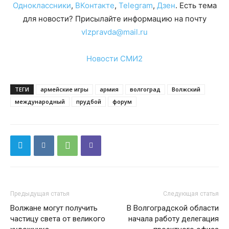
Одноклассники
,
ВКонтакте
,
Telegram
,
Дзен
. Есть тема
для новости? Присылайте информацию на почту
vlzpravda@mail.ru
Новости СМИ2
ТЕГИ
армейские игры
армия
волгоград
Волжский
международный
прудбой
форум
Предыдущая статья
Следующая статья
Волжане могут получить
В Волгоградской области
частицу света от великого
начала работу делегация