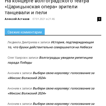
На концерте волгоградского театра
«Царицынская опера» зрители
танцевали и пели
Алексей Астахов
-
07.01.2021 в 21:46
0
Свежие комментарии
История, подтверждающая
Людмила Дмитриева
к записи
то, что браки действительно совершаются на Небесах
Волгоградцы увидели репетицию
Олег Хаиров
к записи
парада Победы
Выбери свою королеву: голосование за
Аноним
к записи
«Миссис Волжский 2024»
Выбери свою королеву: голосование за
Аноним
к записи
«Миссис Волжский 2024»
Выбери свою королеву: голосование за
Аноним
к записи