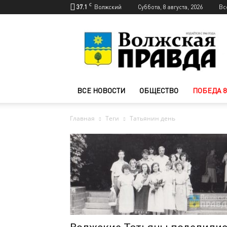
C
37.1
Волжский
Суббота, 8 августа, 2026
Вс
Новости
Волжского
—
Волжская
правда
ВСЕ НОВОСТИ
ОБЩЕСТВО
ПОБЕДА 8
Главная
Теги
Татьянин день