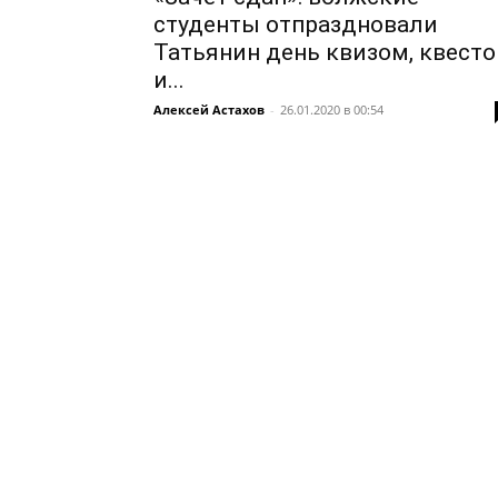
студенты отпраздновали
Татьянин день квизом, квест
и...
Алексей Астахов
-
26.01.2020 в 00:54