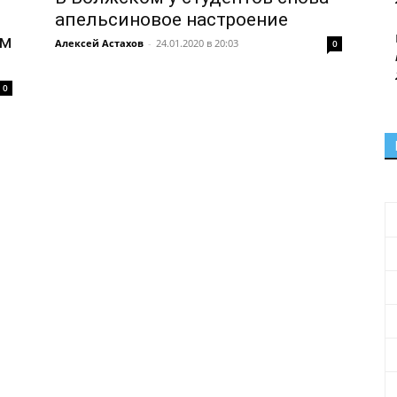
апельсиновое настроение
ом
Алексей Астахов
-
24.01.2020 в 20:03
0
0