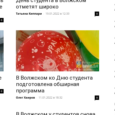
сь
День студента в Волжском
е
отметят широко
Татьяна Киппари
-
19.01.2022 в 12:33
0
0
е
В Волжском ко Дню студента
подготовлена обширная
программа
0
Олег Хаиров
-
11.01.2022 в 18:32
0
В Волжском у студентов снова