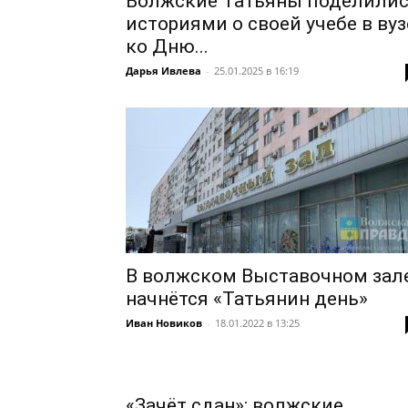
Волжские Татьяны поделили
историями о своей учебе в вуз
ко Дню...
Дарья Ивлева
-
25.01.2025 в 16:19
В волжском Выставочном зал
начнётся «Татьянин день»
Иван Новиков
-
18.01.2022 в 13:25
«Зачёт сдан»: волжские