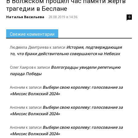
В Волжском прошел час памяти жертв
трагедии в Беслане
Наталья Васильева
-
28.08.2019 в 14:36
0
Свежие комментарии
История, подтверждающая
Людмила Дмитриева
к записи
то, что браки действительно совершаются на Небесах
Волгоградцы увидели репетицию
Олег Хаиров
к записи
парада Победы
Выбери свою королеву: голосование за
Аноним
к записи
«Миссис Волжский 2024»
Выбери свою королеву: голосование за
Аноним
к записи
«Миссис Волжский 2024»
Выбери свою королеву: голосование за
Аноним
к записи
«Миссис Волжский 2024»