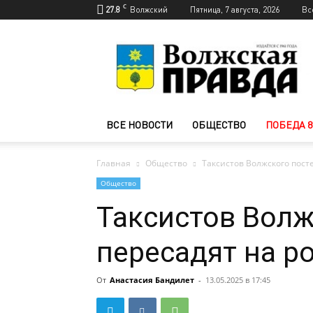
C
27.8
Волжский
Пятница, 7 августа, 2026
Вс
Новости
Волжского
—
Волжская
правда
ВСЕ НОВОСТИ
ОБЩЕСТВО
ПОБЕДА 8
Главная
Общество
Таксистов Волжского пос
Общество
Таксистов Волж
пересадят на 
От
Анастасия Бандилет
-
13.05.2025 в 17:45