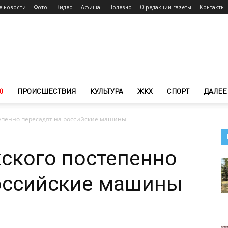
е новости
Фото
Видео
Афиша
Полезно
О редакции газеты
Контакты
0
ПРОИСШЕСТВИЯ
КУЛЬТУРА
ЖКХ
СПОРТ
ДАЛЕЕ
тепенно пересадят на российские машины
ского постепенно
российские машины