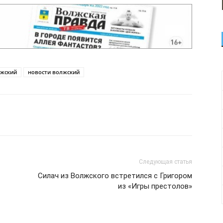
жский
новости волжский
Следующая статья
Силач из Волжского встретился с Григором
из «Игры престолов»