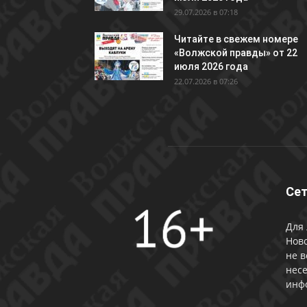
29.07.2026 в 07:18
Читайте в свежем номере
«Волжской правды» от 22
июля 2026 года
22.07.2026 в 07:26
Сет
Для 
Ново
не в
несе
инф