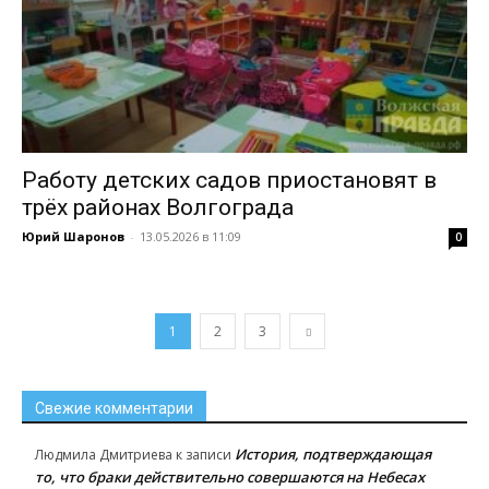
Работу детских садов приостановят в
трёх районах Волгограда
Юрий Шаронов
-
13.05.2026 в 11:09
0
1
2
3
Свежие комментарии
История, подтверждающая
Людмила Дмитриева
к записи
то, что браки действительно совершаются на Небесах