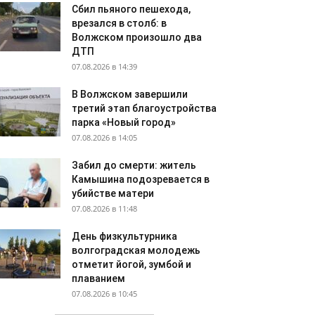
Сбил пьяного пешехода,
врезался в столб: в
Волжском произошло два
ДТП
07.08.2026 в 14:39
В Волжском завершили
третий этап благоустройства
парка «Новый город»
07.08.2026 в 14:05
Забил до смерти: житель
Камышина подозревается в
убийстве матери
07.08.2026 в 11:48
День физкультурника
волгоградская молодежь
отметит йогой, зумбой и
плаванием
07.08.2026 в 10:45