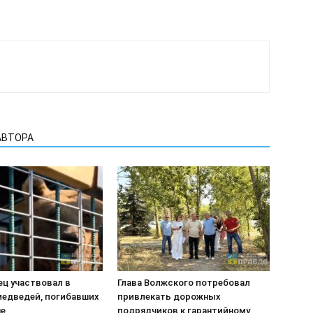
АВТОРА
ец участвовал в
Глава Волжского потребовал
медведей, погибавших
привлекать дорожных
не
подрядчиков к гарантийному