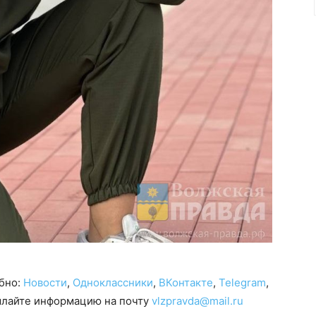
обно:
Новости
,
Одноклассники
,
ВКонтакте
,
Telegram
,
сылайте информацию на почту
vlzpravda@mail.ru