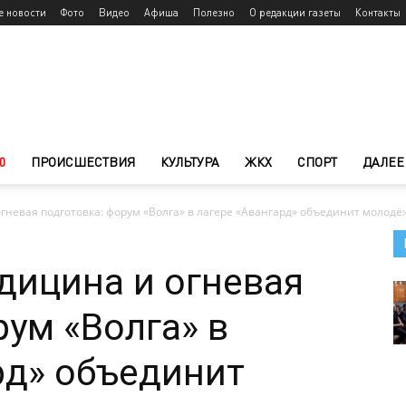
е новости
Фото
Видео
Афиша
Полезно
О редакции газеты
Контакты
0
ПРОИСШЕСТВИЯ
КУЛЬТУРА
ЖКХ
СПОРТ
ДАЛЕЕ
гневая подготовка: форум «Волга» в лагере «Авангард» объединит молодёж
дицина и огневая
рум «Волга» в
рд» объединит