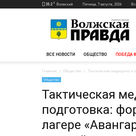
C
35.2
Волжский
Пятница, 7 августа, 2026
Вс
Новости
Волжского
—
Волжская
правда
ВСЕ НОВОСТИ
ОБЩЕСТВО
ПОБЕДА 8
Главная
Общество
Тактическая медицина и о
Общество
Тактическая ме
подготовка: фо
лагере «Аванга