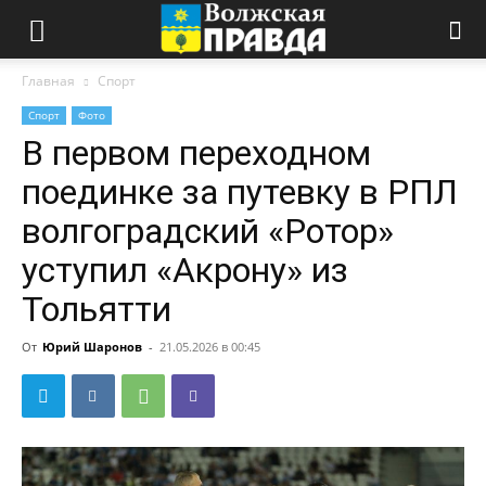
Главная
Спорт
Спорт
Фото
В первом переходном
поединке за путевку в РПЛ
волгоградский «Ротор»
уступил «Акрону» из
Тольятти
От
Юрий Шаронов
-
21.05.2026 в 00:45