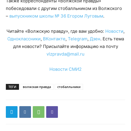
Также корреспонденты «Волжской правды»
побеседовали с другим стобалльником из Волжского
–
выпускником школы № 36 Егором Луговым
.
Читайте «Волжскую правду», где вам удобно:
Новости
,
Одноклассники
,
ВКонтакте
,
Telegram
,
Дзен
. Есть тема
для новости? Присылайте информацию на почту
vlzpravda@mail.ru
Новости СМИ2
ТЕГИ
волжская правда
стобалльники