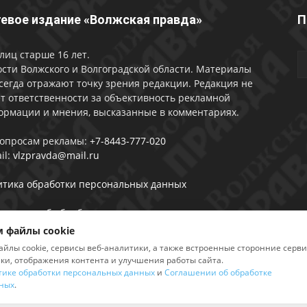
евое издание «Волжская правда»
П
лиц старше 16 лет.
сти Волжского и Волгоградской области. Материалы
сегда отражают точку зрения редакции. Редакция не
т ответственности за объективность рекламной
ормации и мнения, высказанные в комментариях.
вопросам рекламы:
+7-8443-777-020
il:
vlzpravda@mail.ru
итика обработки персональных данных
лашении об обработке персональных данных
 файлы cookie
айлы cookie, сервисы веб-аналитики, а также встроенные сторонние серв
ики, отображения контента и улучшения работы сайта.
тике обработки персональных данных
и
Соглашении об обработке
2026
ных
.