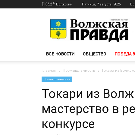
C
36.2
Волжский
Пятница, 7 августа, 2026
Вс
Новости
Волжского
—
Волжская
правда
ВСЕ НОВОСТИ
ОБЩЕСТВО
ПОБЕДА 8
Главная
Промышленность
Токари из Волжско
Промышленность
Токари из Волж
мастерство в р
конкурсе