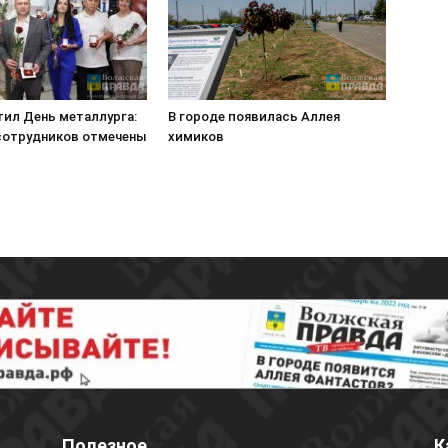
тил День металлурга:
В городе появилась Аллея
 сотрудников отмечены
химиков
Полезное
К