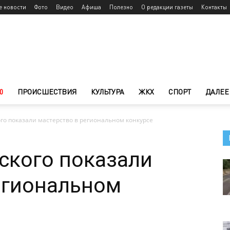
е новости
Фото
Видео
Афиша
Полезно
О редакции газеты
Контакты
0
ПРОИСШЕСТВИЯ
КУЛЬТУРА
ЖКХ
СПОРТ
ДАЛЕЕ
го показали мастерство в региональном конкурсе
ского показали
егиональном