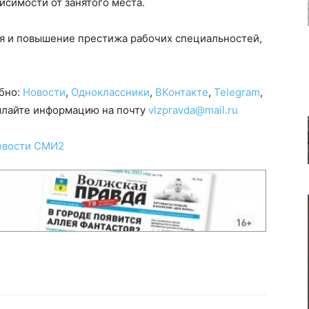
висимости от занятого места.
ия и повышение престижа рабочих специальностей,
обно:
Новости
,
Одноклассники
,
ВКонтакте
,
Telegram
,
сылайте информацию на почту
vlzpravda@mail.ru
овости СМИ2