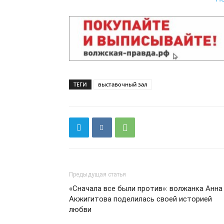
ТЕГИ
выставочный зал
Предыдущая статья
«Сначала все были против»: волжанка Анна
Акжигитова поделилась своей историей
любви