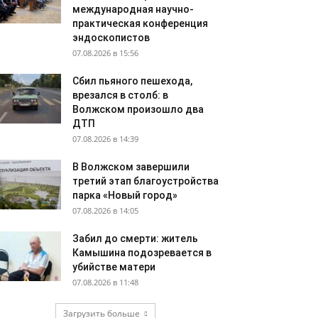
международная научно-
практическая конференция
эндоскопистов
07.08.2026 в 15:56
Сбил пьяного пешехода,
врезался в столб: в
Волжском произошло два
ДТП
07.08.2026 в 14:39
В Волжском завершили
третий этап благоустройства
парка «Новый город»
07.08.2026 в 14:05
Забил до смерти: житель
Камышина подозревается в
убийстве матери
07.08.2026 в 11:48
Загрузить больше