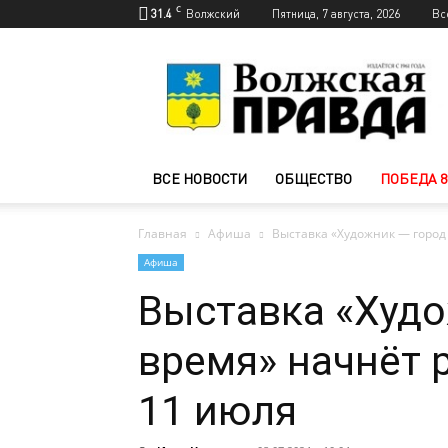
C
31.4
Волжский
Пятница, 7 августа, 2026
Вс
Новости
Волжского
—
Волжская
правда
ВСЕ НОВОСТИ
ОБЩЕСТВО
ПОБЕДА 8
Главная
Афиша
Выставка «Художник — город
Афиша
Выставка «Худо
время» начнёт 
11 июля