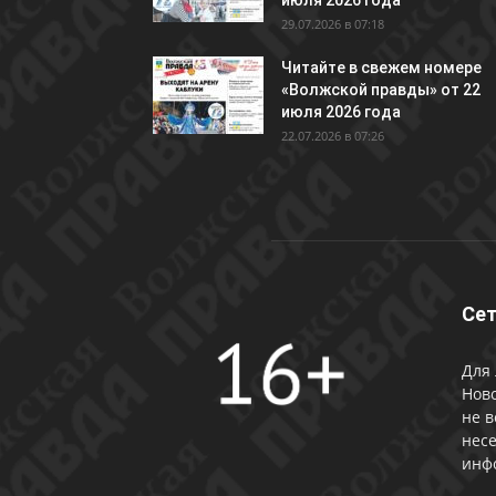
июля 2026 года
29.07.2026 в 07:18
Читайте в свежем номере
«Волжской правды» от 22
июля 2026 года
22.07.2026 в 07:26
Сет
Для 
Ново
не в
несе
инф