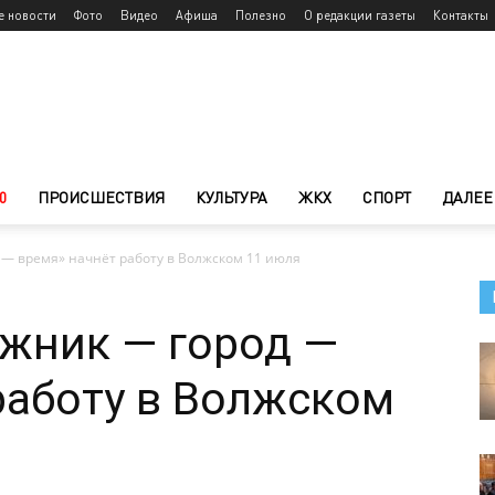
е новости
Фото
Видео
Афиша
Полезно
О редакции газеты
Контакты
0
ПРОИСШЕСТВИЯ
КУЛЬТУРА
ЖКХ
СПОРТ
ДАЛЕЕ
 — время» начнёт работу в Волжском 11 июля
жник — город —
работу в Волжском