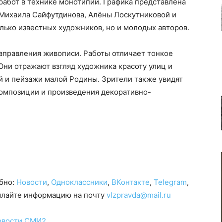
работ в технике монотипии. Графика представлена
Михаила Сайфутдинова, Алёны Лоскутниковой и
олько известных художников, но и молодых авторов.
аправления живописи. Работы отличает тонкое
Они отражают взгляд художника красоту улиц и
й и пейзажи малой Родины. Зрители также увидят
композиции и произведения декоративно-
обно:
Новости
,
Одноклассники
,
ВКонтакте
,
Telegram
,
сылайте информацию на почту
vlzpravda@mail.ru
овости СМИ2