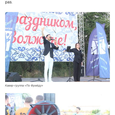
раз.
Кавер-группа «По Фрейду»