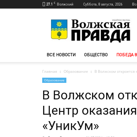
C
27.1
Волжский
Суббота, 8 августа, 2026
Вс
Новости
Волжского
—
Волжская
правда
ВСЕ НОВОСТИ
ОБЩЕСТВО
ПОБЕДА 8
Главная
Образование
В Волжском откроется
Образование
В Волжском от
Центр оказани
«УникУм»