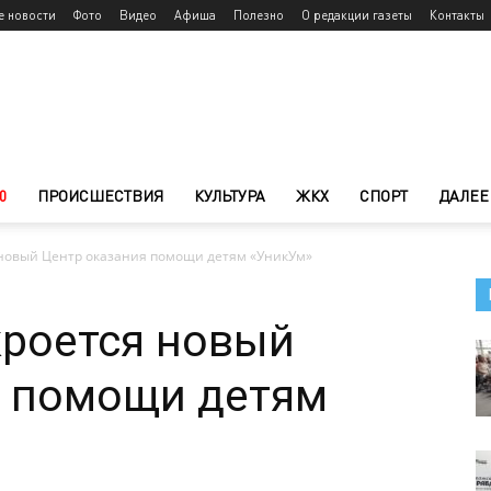
е новости
Фото
Видео
Афиша
Полезно
О редакции газеты
Контакты
0
ПРОИСШЕСТВИЯ
КУЛЬТУРА
ЖКХ
СПОРТ
ДАЛЕЕ
 новый Центр оказания помощи детям «УникУм»
кроется новый
я помощи детям