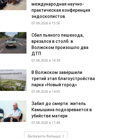
международная научно-
практическая конференция
эндоскопистов
07.08.2026 в 15:56
Сбил пьяного пешехода,
врезался в столб: в
Волжском произошло два
ДТП
07.08.2026 в 14:39
В Волжском завершили
третий этап благоустройства
парка «Новый город»
07.08.2026 в 14:05
Забил до смерти: житель
Камышина подозревается в
убийстве матери
07.08.2026 в 11:48
Загрузить больше