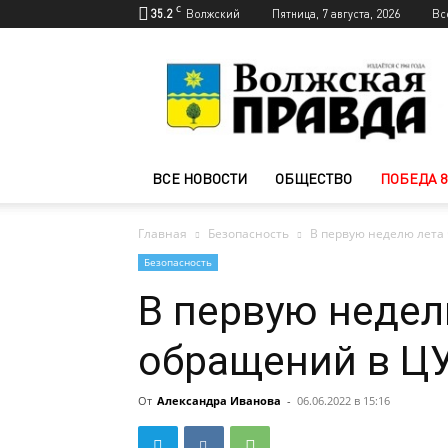
C
35.2
Волжский
Пятница, 7 августа, 2026
Вс
Новости
Волжского
—
Волжская
правда
ВСЕ НОВОСТИ
ОБЩЕСТВО
ПОБЕДА 8
Главная
Безопасность
В первую неделю лета
Безопасность
В первую недел
обращений в Ц
От
Александра Иванова
-
06.06.2022 в 15:16