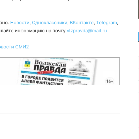
обно:
Новости
,
Одноклассники
,
ВКонтакте
,
Telegram
,
сылайте информацию на почту
vlzpravda@mail.ru
овости СМИ2