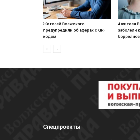
Жителей Волжского
4 жителя 
предупредили об аферах с QR-
заболели 
кодом
боррелио
Спецпроекты