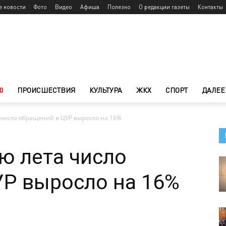
е новости
Фото
Видео
Афиша
Полезно
О редакции газеты
Контакты
0
ПРОИСШЕСТВИЯ
КУЛЬТУРА
ЖКХ
СПОРТ
ДАЛЕЕ
 число обращений в ЦУР выросло на 16%
ю лета число
УР выросло на 16%