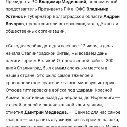
Президента РФ
Владимир Мединский
, полномочный
представитель Президента РФ в ЮФО
Владимир
Устинов
и губернатор Волгоградской области
Андрей
Бочаров
, представители ветеранских, молодёжных и
общественных организаций.
«Сегодня особая дата для всех нас. 17 июля, в день
начала Сталинградской битвы, мы воздаём дань
памяти героям Великой Отечественной войны. 200
дней Сталинград был самым сложным местом в
нашей стране. Это было самое тяжелое и
кровопролитное сражение за всю мировую историю.
Отсюда гитлеровские войска под ударами Красной
Армии покатились назад до Берлина, до Нюрнберга —
к своей полной и окончательной капитуляции, —
отметил
Дмитрий Медведев
. — Сейчас для нас самое
главное — сохранить эту живую связь времен на века,
не допускать искажения исторической правды. И нам