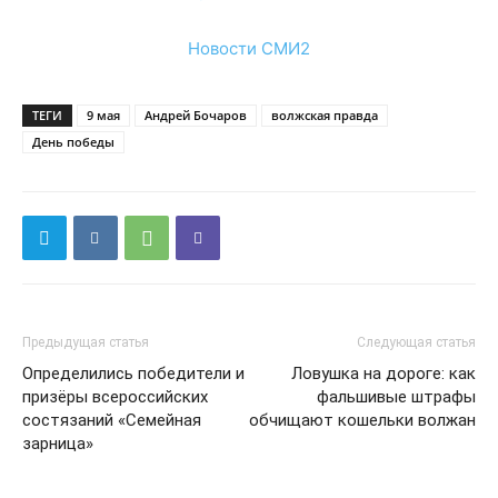
Новости СМИ2
ТЕГИ
9 мая
Андрей Бочаров
волжская правда
День победы
Предыдущая статья
Следующая статья
Определились победители и
Ловушка на дороге: как
призёры всероссийских
фальшивые штрафы
состязаний «Семейная
обчищают кошельки волжан
зарница»