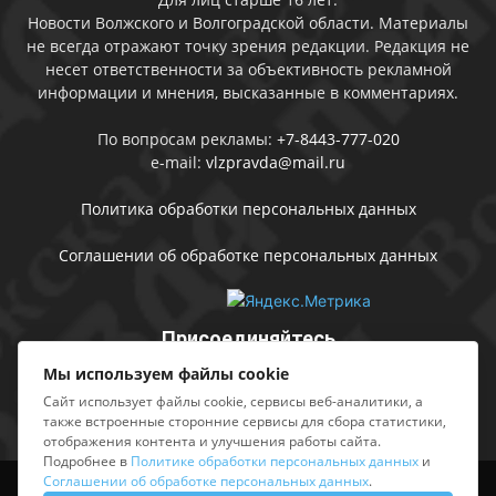
Новости Волжского и Волгоградской области. Материалы
не всегда отражают точку зрения редакции. Редакция не
несет ответственности за объективность рекламной
информации и мнения, высказанные в комментариях.
По вопросам рекламы:
+7-8443-777-020
e-mail:
vlzpravda@mail.ru
Политика обработки персональных данных
Соглашении об обработке персональных данных
Присоединяйтесь
Мы используем файлы cookie
Сайт использует файлы cookie, сервисы веб-аналитики, а
также встроенные сторонние сервисы для сбора статистики,
отображения контента и улучшения работы сайта.
Подробнее в
Политике обработки персональных данных
и
Соглашении об обработке персональных данных
.
Выходные данные
Sing in