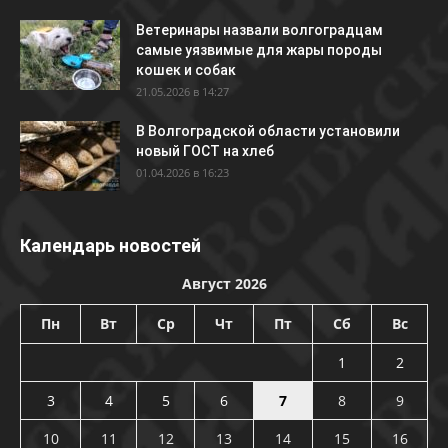
Ветеринары назвали волгоградцам
самые уязвимые для жары породы
кошек и собак
21.05.2026 в 14:27
В Волгоградской области установили
новый ГОСТ на хлеб
01.04.2026 в 16:23
Календарь новостей
Август 2026
Пн
Вт
Ср
Чт
Пт
Сб
Вс
1
2
3
4
5
6
7
8
9
10
11
12
13
14
15
16