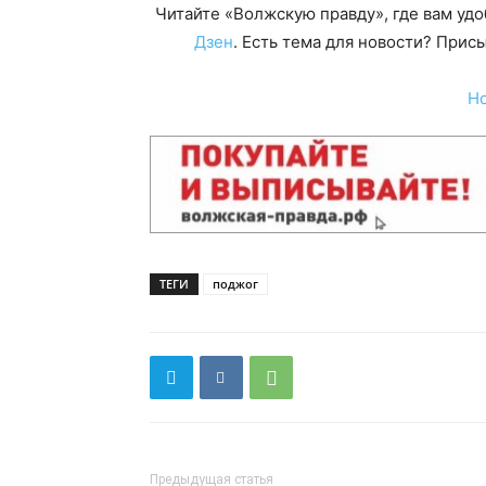
Читайте «Волжскую правду», где вам уд
Дзен
. Есть тема для новости? При
Н
ТЕГИ
поджог
Предыдущая статья