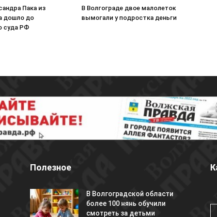
сандра Пака из
В Волгограде двое малолеток
а дошло до
вымогали у подростка деньги
о суда РФ
Полезное
К
В Волгоградской области
более 100 нянь обучили
смотреть за детьми