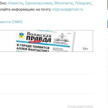
обно:
Новости
,
Одноклассники
,
ВКонтакте
,
Telegram
,
сылайте информацию на почту
vlzpravda@mail.ru
овости СМИ2
Следующая статья