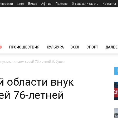
е новости
Фото
Видео
Афиша
Полезно
О редакции газеты
Контакты
0
ПРОИСШЕСТВИЯ
КУЛЬТУРА
ЖКХ
СПОРТ
ДАЛЕЕ
внук спалил дом своей 76-летней бабушки
й области внук
ей 76-летней