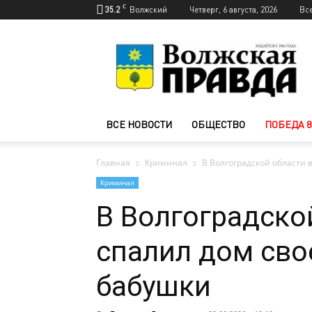
C
35.2
Волжский
Четверг, 6 августа, 2026
Вс
Новости
Волжского
—
Волжская
правда
ВСЕ НОВОСТИ
ОБЩЕСТВО
ПОБЕДА 8
Главная
Криминал
В Волгоградской области 
Криминал
В Волгоградско
спалил дом сво
бабушки