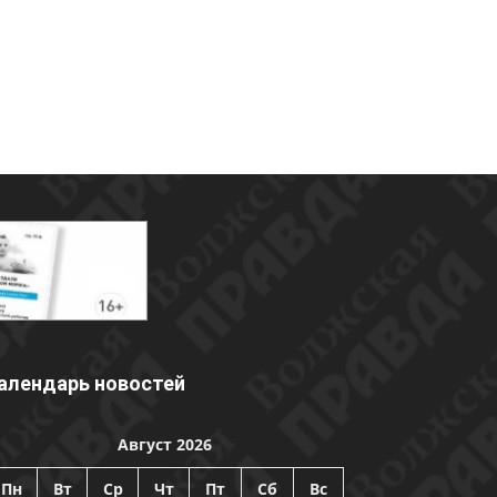
алендарь новостей
Август 2026
Пн
Вт
Ср
Чт
Пт
Сб
Вс