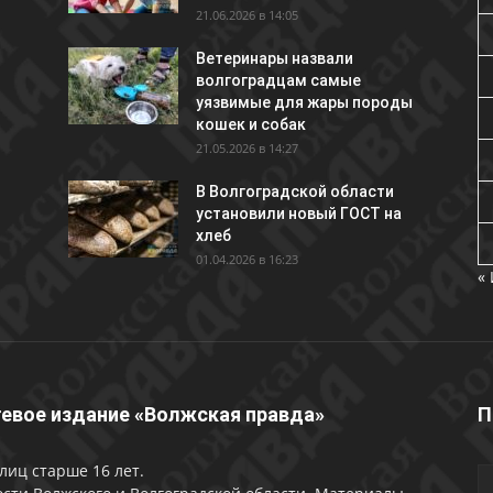
21.06.2026 в 14:05
Ветеринары назвали
волгоградцам самые
уязвимые для жары породы
кошек и собак
21.05.2026 в 14:27
В Волгоградской области
установили новый ГОСТ на
хлеб
01.04.2026 в 16:23
«
евое издание «Волжская правда»
П
лиц старше 16 лет.