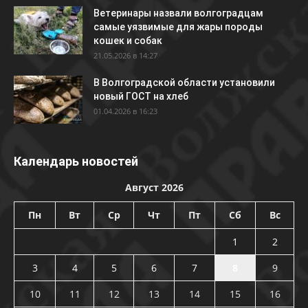
Ветеринары назвали волгоградцам
самые уязвимые для жары породы
кошек и собак
21.05.2026 в 14:27
В Волгоградской области установили
новый ГОСТ на хлеб
01.04.2026 в 16:23
Календарь новостей
Август 2026
Пн
Вт
Ср
Чт
Пт
Сб
Вс
1
2
3
4
5
6
7
8
9
10
11
12
13
14
15
16