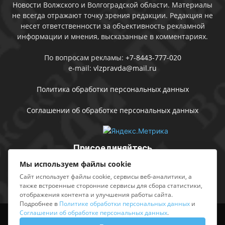
Новости Волжского и Волгоградской области. Материалы
не всегда отражают точку зрения редакции. Редакция не
несет ответственности за объективность рекламной
информации и мнения, высказанные в комментариях.
По вопросам рекламы:
+7-8443-777-020
e-mail:
vlzpravda@mail.ru
Политика обработки персональных данных
Соглашении об обработке персональных данных
Присоединяйтесь
Мы используем файлы cookie
Сайт использует файлы cookie, сервисы веб-аналитики, а
также встроенные сторонние сервисы для сбора статистики,
отображения контента и улучшения работы сайта.
Подробнее в
Политике обработки персональных данных
и
Соглашении об обработке персональных данных
.
Выходные данные
Sing in