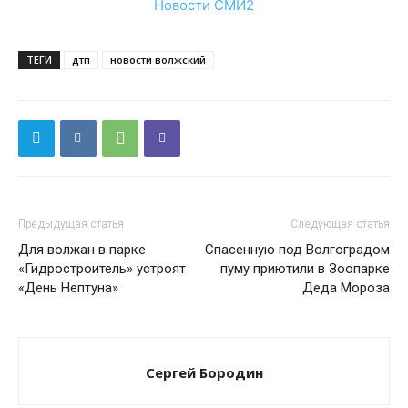
Новости СМИ2
ТЕГИ
дтп
новости волжский
Предыдущая статья
Следующая статья
Для волжан в парке
Спасенную под Волгоградом
«Гидростроитель» устроят
пуму приютили в Зоопарке
«День Нептуна»
Деда Мороза
Сергей Бородин