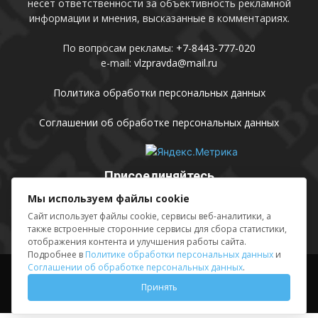
несет ответственности за объективность рекламной
информации и мнения, высказанные в комментариях.
По вопросам рекламы:
+7-8443-777-020
e-mail:
vlzpravda@mail.ru
Политика обработки персональных данных
Соглашении об обработке персональных данных
Присоединяйтесь
Мы используем файлы cookie
Сайт использует файлы cookie, сервисы веб-аналитики, а
также встроенные сторонние сервисы для сбора статистики,
отображения контента и улучшения работы сайта.
Подробнее в
Политике обработки персональных данных
и
Соглашении об обработке персональных данных
.
Выходные данные
Sing in
Принять
© АМУ «Редакция газеты «Волжская правда», 2012-2026