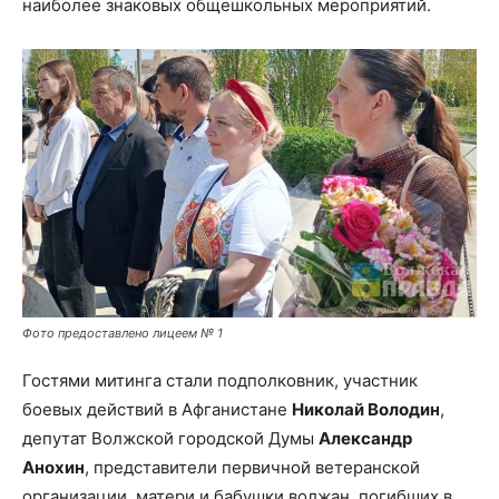
наиболее знаковых общешкольных мероприятий.
Фото предоставлено лицеем № 1
Гостями митинга стали подполковник, участник
боевых действий в Афганистане
Николай Володин
,
депутат Волжской городской Думы
Александр
Анохин
, представители первичной ветеранской
организации, матери и бабушки волжан, погибших в