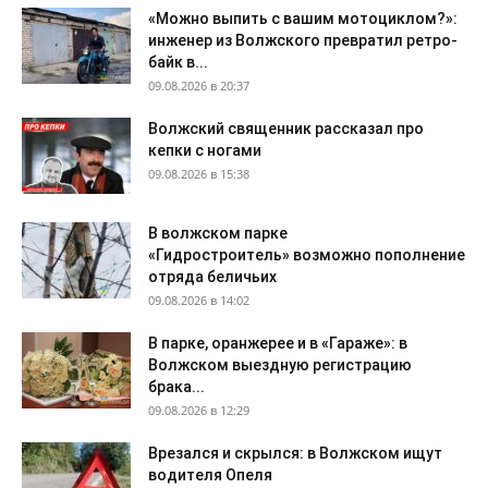
«Можно выпить с вашим мотоциклом?»:
инженер из Волжского превратил ретро-
байк в...
09.08.2026 в 20:37
Волжский священник рассказал про
кепки с ногами
09.08.2026 в 15:38
В волжском парке
«Гидростроитель» возможно пополнение
отряда беличьих
09.08.2026 в 14:02
В парке, оранжерее и в «Гараже»: в
Волжском выездную регистрацию
брака...
09.08.2026 в 12:29
Врезался и скрылся: в Волжском ищут
водителя Опеля