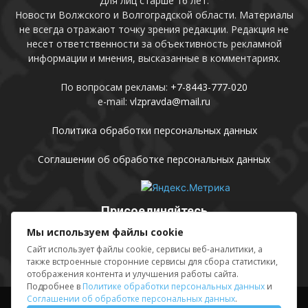
Для лиц старше 16 лет.
Новости Волжского и Волгоградской области. Материалы
не всегда отражают точку зрения редакции. Редакция не
несет ответственности за объективность рекламной
информации и мнения, высказанные в комментариях.
По вопросам рекламы:
+7-8443-777-020
e-mail:
vlzpravda@mail.ru
Политика обработки персональных данных
Соглашении об обработке персональных данных
Присоединяйтесь
Мы используем файлы cookie
Сайт использует файлы cookie, сервисы веб-аналитики, а
также встроенные сторонние сервисы для сбора статистики,
отображения контента и улучшения работы сайта.
Подробнее в
Политике обработки персональных данных
и
Соглашении об обработке персональных данных
.
Выходные данные
Sing in