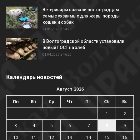
Ветеринары назвали волгоградцам
самые уязвимые для жары породы
кошек и собак
21.05.2026 в 14:27
В Волгоградской области установили
новый ГОСТ на хлеб
01.04.2026 в 16:23
Календарь новостей
Август 2026
Пн
Вт
Ср
Чт
Пт
Сб
Вс
1
2
3
4
5
6
7
8
9
10
11
12
13
14
15
16