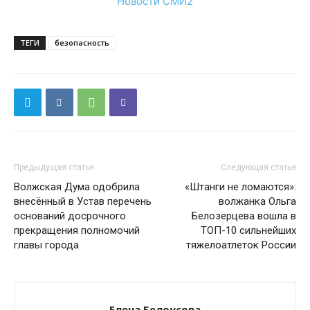
Новости СМИ2
ТЕГИ
безопасность
Предыдущая статья
Следующая статья
Волжская Дума одобрила
«Штанги не ломаются»:
внесённый в Устав перечень
волжанка Ольга
оснований досрочного
Белозерцева вошла в
прекращения полномочий
ТОП-10 сильнейших
главы города
тяжелоатлеток России
Елена Белоусова