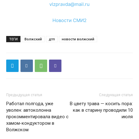
vlzpravda@mail.ru
Новости СМИ2
ТЕГИ
Волжский
дтп
новости волжский
Предыдущая статья
Следующая статья
Работал полгода, уже
В цвету трава — косить пора:
уволен: автоколонна
как в старину проводили 10
прокомментировала видео с
июля
хамом-кондуктором в
Волжском