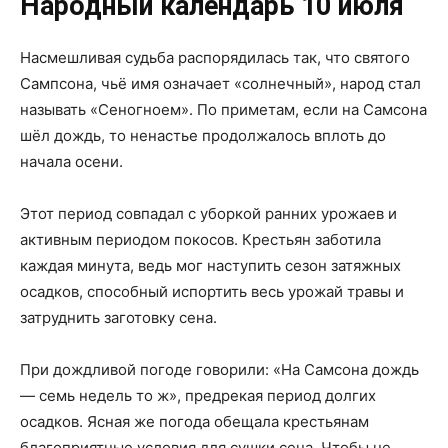
Народный календарь 10 июля
Насмешливая судьба распорядилась так, что святого
Сампсона, чьё имя означает «солнечный», народ стал
называть «Сеногноем». По приметам, если на Самсона
шёл дождь, то ненастье продолжалось вплоть до
начала осени.
Этот период совпадал с уборкой ранних урожаев и
активным периодом покосов. Крестьян заботила
каждая минута, ведь мог наступить сезон затяжных
осадков, способный испортить весь урожай травы и
затруднить заготовку сена.
При дождливой погоде говорили: «На Самсона дождь
— семь недель то ж», предрекая период долгих
осадков. Ясная же погода обещала крестьянам
благоприятные условия для сушки сена. Чтобы не