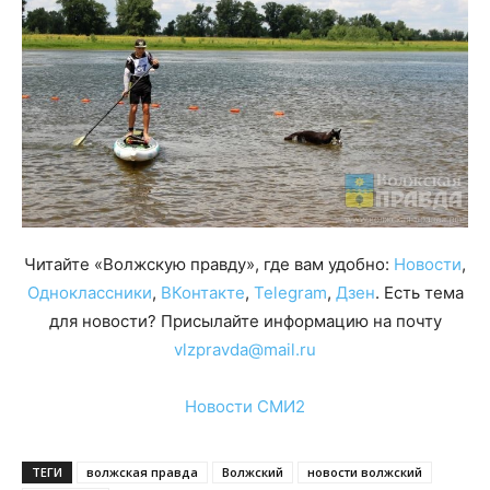
Читайте «Волжскую правду», где вам удобно:
Новости
,
Одноклассники
,
ВКонтакте
,
Telegram
,
Дзен
. Есть тема
для новости? Присылайте информацию на почту
vlzpravda@mail.ru
Новости СМИ2
ТЕГИ
волжская правда
Волжский
новости волжский