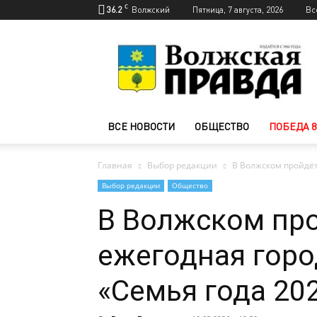
C
36.2
Волжский
Пятница, 7 августа, 2026
Вс
Новости
Волжского
—
Волжская
правда
ВСЕ НОВОСТИ
ОБЩЕСТВО
ПОБЕДА 8
Главная
Выбор редакции
В Волжском пройдёт
Выбор редакции
Общество
В Волжском пр
ежегодная горо
«Семья года 20