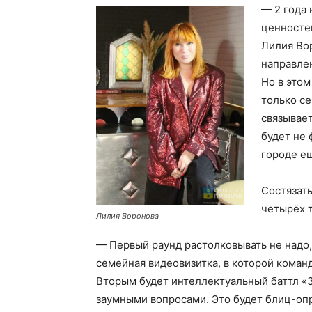
— 2 года 
ценносте
Лилия Вор
направле
Но в этом
только се
связывает
будет не 
городе е
Состязать
четырёх 
Лилия Воронова
— Первый раунд растолковывать не надо,
семейная видеовизитка, в которой коман
Вторым будет интеллектуальный баттл «З
заумными вопросами. Это будет блиц-опр