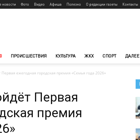
е новости
Фото
Видео
Афиша
Полезно
О редакции газеты
Контакты
0
ПРОИСШЕСТВИЯ
КУЛЬТУРА
ЖКХ
СПОРТ
ДАЛЕЕ
 Первая ежегодная городская премия «Семья года 2026»
ойдёт Первая
дская премия
26»