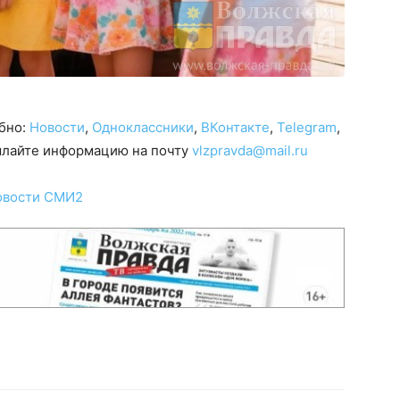
обно:
Новости
,
Одноклассники
,
ВКонтакте
,
Telegram
,
сылайте информацию на почту
vlzpravda@mail.ru
овости СМИ2