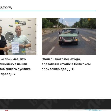
АВТОРА
 не понимал, что
Сбил пьяного пешехода,
олицейские нашли
врезался в столб: в Волжском
сломавшего суслика
произошло два ДТП
 правды»