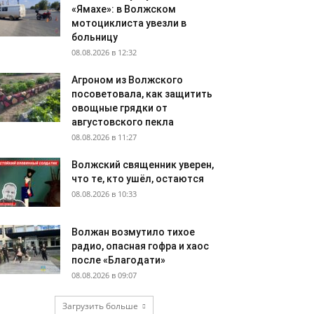
«Ямахе»: в Волжском
мотоциклиста увезли в
больницу
08.08.2026 в 12:32
Агроном из Волжского
посоветовала, как защитить
овощные грядки от
августовского пекла
08.08.2026 в 11:27
Волжский священник уверен,
что те, кто ушёл, остаются
08.08.2026 в 10:33
Волжан возмутило тихое
радио, опасная гофра и хаос
после «Благодати»
08.08.2026 в 09:07
Загрузить больше