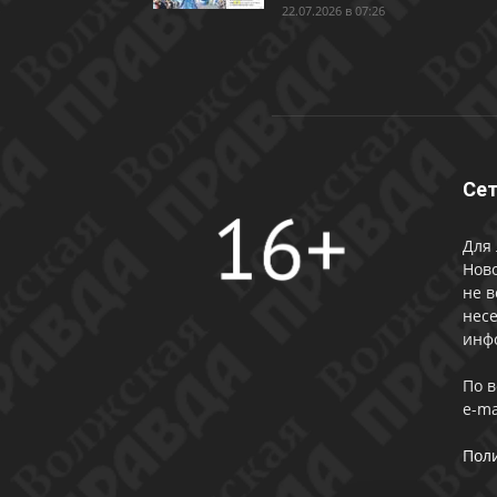
22.07.2026 в 07:26
Сет
Для 
Ново
не в
несе
инф
По 
e-ma
Пол