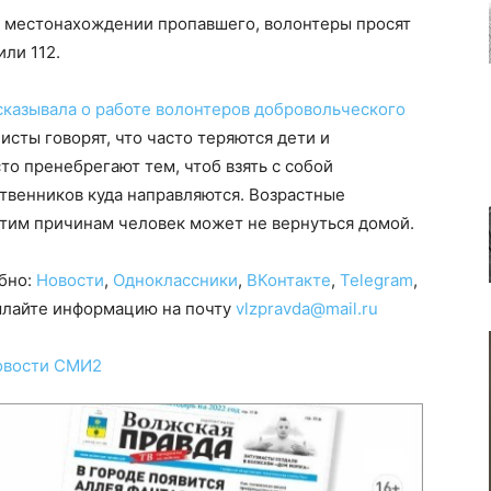
 местонахождении пропавшего, волонтеры просят
или 112.
сказывала о работе волонтеров добровольческого
исты говорят, что часто теряются дети и
то пренебрегают тем, чтоб взять с собой
твенников куда направляются. Возрастные
тим причинам человек может не вернуться домой.
обно:
Новости
,
Одноклассники
,
ВКонтакте
,
Telegram
,
сылайте информацию на почту
vlzpravda@mail.ru
овости СМИ2