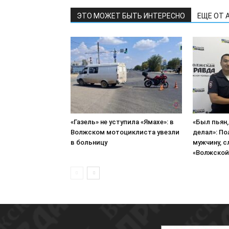
ЭТО МОЖЕТ БЫТЬ ИНТЕРЕСНО
ЕЩЕ ОТ 
«Газель» не уступила «Ямахе»: в
«Был пьян,
Волжском мотоциклиста увезли
делал»: П
в больницу
мужчину, 
«Волжской