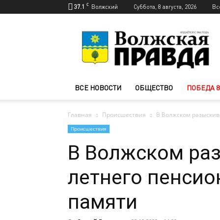
C
37.1
Волжский
Суббота, 8 августа, 2026
Вс
Новости
Волжского
—
Волжская
правда
ВСЕ НОВОСТИ
ОБЩЕСТВО
ПОБЕДА 8
Главная
Происшествия
В Волжском разыскив
Происшествия
В Волжском ра
летнего пенсио
памяти