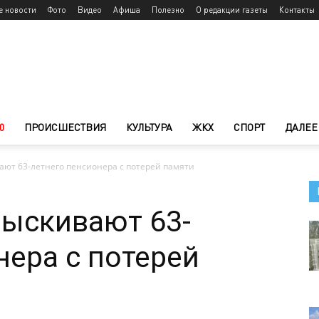
е новости
Фото
Видео
Афиша
Полезно
О редакции газеты
Контакты
0
ПРОИСШЕСТВИЯ
КУЛЬТУРА
ЖКХ
СПОРТ
ДАЛЕЕ
ают 63-летнего пенсионера с потерей памяти
зыскивают 63-
нера с потерей