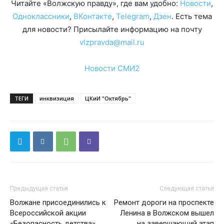
Читайте «Волжскую правду», где вам удобно:
Новости
,
Одноклассники
,
ВКонтакте
,
Telegram
,
Дзен
. Есть тема
для новости? Присылайте информацию на почту
vlzpravda@mail.ru
Новости СМИ2
ТЕГИ
инквизиция
ЦКиИ "Октябрь"
Предыдущая статья
Следующая статья
Волжане присоединились к
Ремонт дороги на проспекте
Всероссийской акции
Ленина в Волжском вышел
«Безопасность детства»
на завершающий этап