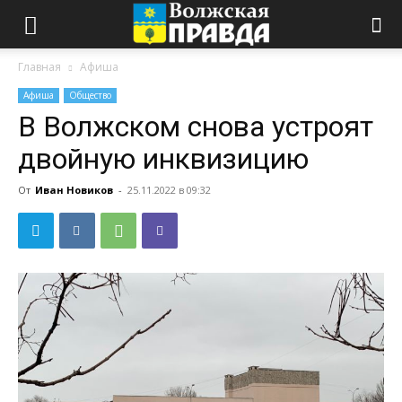
Главная
Афиша
Афиша
Общество
В Волжском снова устроят
двойную инквизицию
От
Иван Новиков
-
25.11.2022 в 09:32