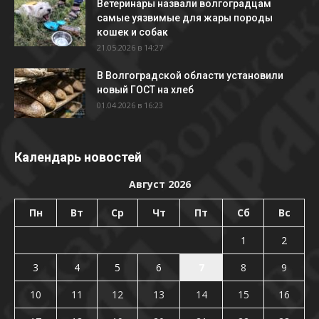
Ветеринары назвали волгоградцам
самые уязвимые для жары породы
кошек и собак
21.05.2026 в 14:27
В Волгоградской области установили
новый ГОСТ на хлеб
01.04.2026 в 16:23
Календарь новостей
Август 2026
Пн
Вт
Ср
Чт
Пт
Сб
Вс
1
2
3
4
5
6
7
8
9
10
11
12
13
14
15
16