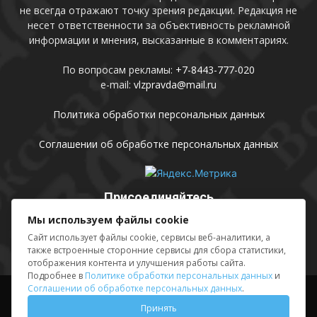
не всегда отражают точку зрения редакции. Редакция не
несет ответственности за объективность рекламной
информации и мнения, высказанные в комментариях.
По вопросам рекламы:
+7-8443-777-020
e-mail:
vlzpravda@mail.ru
Политика обработки персональных данных
Соглашении об обработке персональных данных
Присоединяйтесь
Мы используем файлы cookie
Сайт использует файлы cookie, сервисы веб-аналитики, а
также встроенные сторонние сервисы для сбора статистики,
отображения контента и улучшения работы сайта.
Подробнее в
Политике обработки персональных данных
и
Соглашении об обработке персональных данных
.
Выходные данные
Sing in
Принять
© АМУ «Редакция газеты «Волжская правда», 2012-2026