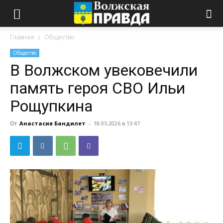
Главная
Общество
Общество
В Волжском увековечили
память героя СВО Ильи
Рощупкина
От
Анастасия Бандилет
-
18.05.2026 в 13:47