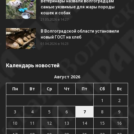
Ветеринары назвали волгоградцам
самые уязвимые для жары породы
кошек и собак
21.05.2026 в 14:27
В Волгоградской области установили
новый ГОСТ на хлеб
01.04.2026 в 16:23
Календарь новостей
Август 2026
Пн
Вт
Ср
Чт
Пт
Сб
Вс
1
2
3
4
5
6
7
8
9
10
11
12
13
14
15
16