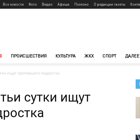
Все новости
Фото
Видео
Афиша
Полезно
О редакции газеты
Конт
0
ПРОИСШЕСТВИЯ
КУЛЬТУРА
ЖКХ
СПОРТ
ДАЛЕЕ
утки ищут пропавшего подростка
тьи сутки ищут
дростка