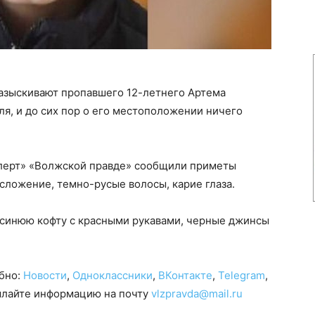
азыскивают пропавшего 12-летнего Артема
ля, и до сих пор о его местоположении ничего
Алерт» «Волжской правде» сообщили приметы
осложение, темно-русые волосы, карие глаза.
-синюю кофту с красными рукавами, черные джинсы
обно:
Новости
,
Одноклассники
,
ВКонтакте
,
Telegram
,
сылайте информацию на почту
vlzpravda@mail.ru