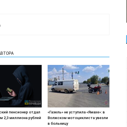
а
АВТОРА
ский пенсионер отдал
«Газель» не уступила «Ямахе»: в
м 2,3 миллиона рублей
Волжском мотоциклиста увезли
в больницу