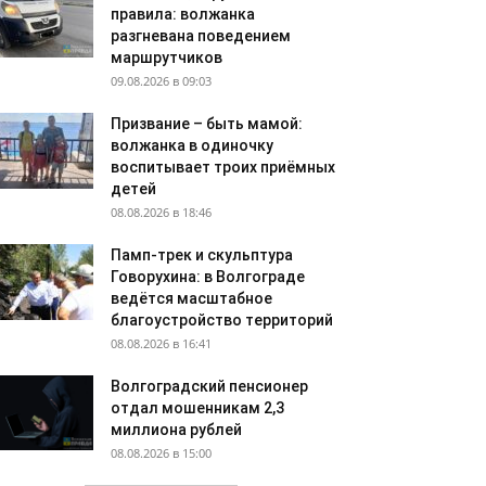
правила: волжанка
разгневана поведением
маршрутчиков
09.08.2026 в 09:03
Призвание – быть мамой:
волжанка в одиночку
воспитывает троих приёмных
детей
08.08.2026 в 18:46
Памп-трек и скульптура
Говорухина: в Волгограде
ведётся масштабное
благоустройство территорий
08.08.2026 в 16:41
Волгоградский пенсионер
отдал мошенникам 2,3
миллиона рублей
08.08.2026 в 15:00