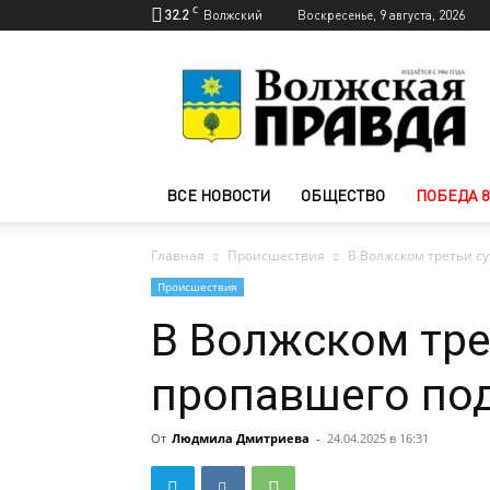
C
32.2
Волжский
Воскресенье, 9 августа, 2026
Новости
Волжского
—
Волжская
правда
ВСЕ НОВОСТИ
ОБЩЕСТВО
ПОБЕДА 8
Главная
Происшествия
В Волжском третьи с
Происшествия
В Волжском тре
пропавшего по
От
Людмила Дмитриева
-
24.04.2025 в 16:31