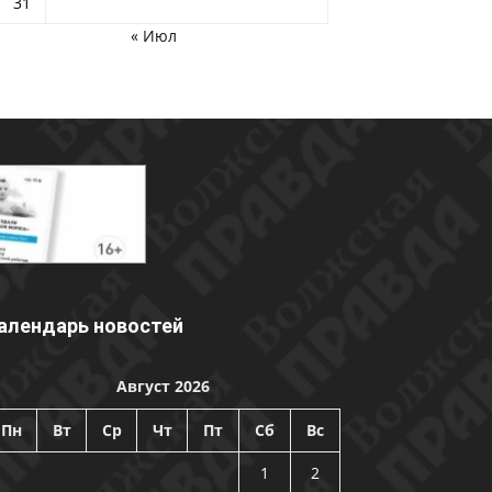
31
« Июл
алендарь новостей
Август 2026
Пн
Вт
Ср
Чт
Пт
Сб
Вс
1
2