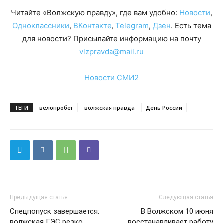
Читайте «Волжскую правду», где вам удобно:
Новости
,
Одноклассники
,
ВКонтакте
,
Telegram
,
Дзен
. Есть тема
для новости? Присылайте информацию на почту
vlzpravda@mail.ru
Новости СМИ2
ТЕГИ
велопробег
волжская правда
День России
Предыдущая статья
Следующая статья
Спецпопуск завершается:
В Волжском 10 июня
волжская ГЭС резко
восстанавливает работу