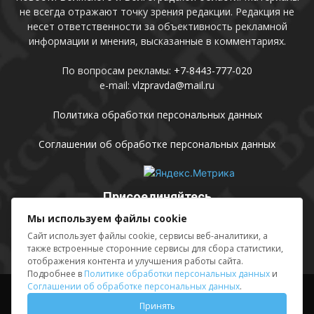
не всегда отражают точку зрения редакции. Редакция не
несет ответственности за объективность рекламной
информации и мнения, высказанные в комментариях.
По вопросам рекламы:
+7-8443-777-020
e-mail:
vlzpravda@mail.ru
Политика обработки персональных данных
Соглашении об обработке персональных данных
Присоединяйтесь
Мы используем файлы cookie
Сайт использует файлы cookie, сервисы веб-аналитики, а
также встроенные сторонние сервисы для сбора статистики,
отображения контента и улучшения работы сайта.
Подробнее в
Политике обработки персональных данных
и
Соглашении об обработке персональных данных
.
Выходные данные
Sing in
Принять