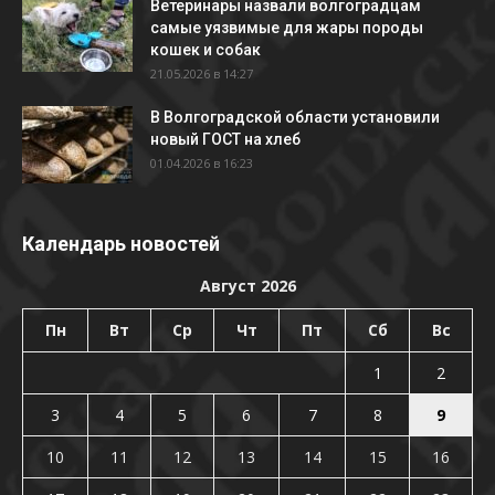
Ветеринары назвали волгоградцам
самые уязвимые для жары породы
кошек и собак
21.05.2026 в 14:27
В Волгоградской области установили
новый ГОСТ на хлеб
01.04.2026 в 16:23
Календарь новостей
Август 2026
Пн
Вт
Ср
Чт
Пт
Сб
Вс
1
2
3
4
5
6
7
8
9
10
11
12
13
14
15
16