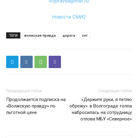
vlzpravda@mail.ru
Новости СМИ2
ТЕГИ
волжская правда
дорога
снт
Предыдущая статья
Следующая статья
Продолжается подписка на
«Держите руки, я петлю
«Волжскую правду» по
обрежу»: в Волгограде толпа
льготной цене
набросилась на сотрудницу
отлова МБУ «Северное»