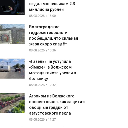
отдал мошенникам 2,3
миллиона рублей
08.08.2026 в 15:00
Волгоградские
гидрометеорологи
пообещали, что сильная
жара скоро спадёт
08.08.2026 в 13:36
«Газель» не уступила
«Ямахе»: в Волжском
мотоциклиста увезли в
больницу
08.08.2026 в 12:32
Агроном из Волжского
посоветовала, как защитить
овощные грядки от
августовского пекла
08.08.2026 в 11:27