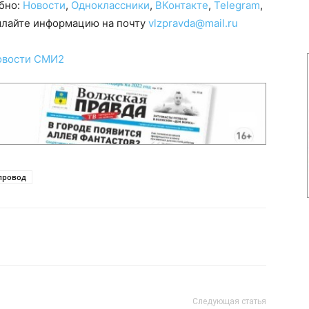
обно:
Новости
,
Одноклассники
,
ВКонтакте
,
Telegram
,
сылайте информацию на почту
vlzpravda@mail.ru
овости СМИ2
провод
Следующая статья