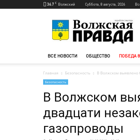
C
36.7
Волжский
Суббота, 8 августа, 2026
Вс
Новости
Волжского
—
Волжская
правда
ВСЕ НОВОСТИ
ОБЩЕСТВО
ПОБЕДА 8
Главная
Безопасность
В Волжском выявлено 
Безопасность
В Волжском вы
двадцати незак
газопроводы