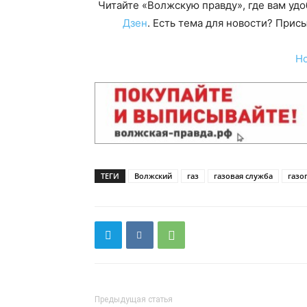
Читайте «Волжскую правду», где вам уд
Дзен
. Есть тема для новости? При
Н
ТЕГИ
Волжский
газ
газовая служба
газо
Предыдущая статья