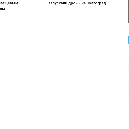
клещевым
запускали дроны на Волгоград
зом