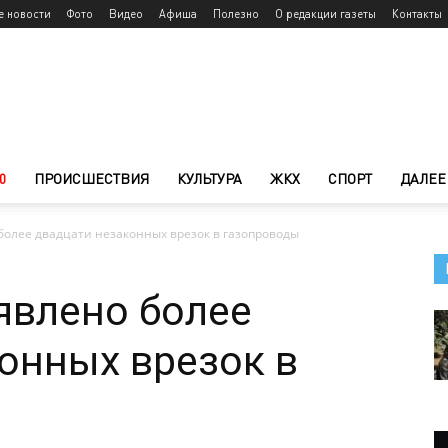
е новости
Фото
Видео
Афиша
Полезно
О редакции газеты
Контакты
0
ПРОИСШЕСТВИЯ
КУЛЬТУРА
ЖКХ
СПОРТ
ДАЛЕЕ
более двадцати незаконных врезок в газопроводы
явлено более
онных врезок в