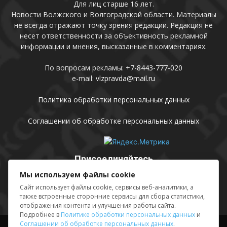
Для лиц старше 16 лет.
Новости Волжского и Волгоградской области. Материалы
не всегда отражают точку зрения редакции. Редакция не
несет ответственности за объективность рекламной
информации и мнения, высказанные в комментариях.
По вопросам рекламы:
+7-8443-777-020
e-mail:
vlzpravda@mail.ru
Политика обработки персональных данных
Соглашении об обработке персональных данных
Присоединяйтесь
Мы используем файлы cookie
Сайт использует файлы cookie, сервисы веб-аналитики, а
также встроенные сторонние сервисы для сбора статистики,
отображения контента и улучшения работы сайта.
Подробнее в
Политике обработки персональных данных
и
Соглашении об обработке персональных данных
.
Выходные данные
Sing in