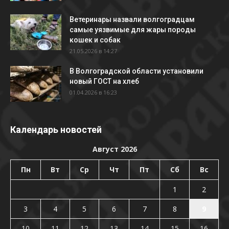
Ветеринары назвали волгоградцам
самые уязвимые для жары породы
кошек и собак
21.05.2026 в 14:27
В Волгоградской области установили
новый ГОСТ на хлеб
01.04.2026 в 16:23
Календарь новостей
Август 2026
Пн
Вт
Ср
Чт
Пт
Сб
Вс
1
2
3
4
5
6
7
8
9
10
11
12
13
14
15
16