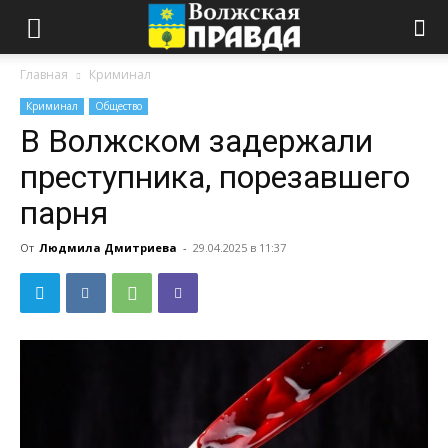
Главная
Криминал
Криминал
Общество
В Волжском задержали
преступника, порезавшего
парня
От
Людмила Дмитриева
-
29.04.2025 в 11:37