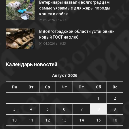
Ветеринары назвали волгоградцам
самые уязвимые для жары породы
кошек и собак
21.05.2026 в 14:27
В Волгоградской области установили
новый ГОСТ на хлеб
01.04.2026 в 16:23
Календарь новостей
Август 2026
Пн
Вт
Ср
Чт
Пт
Сб
Вс
1
2
3
4
5
6
7
8
9
10
11
12
13
14
15
16