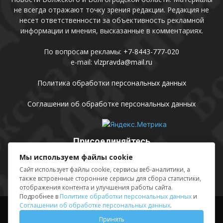
не всегда отражают точку зрения редакции. Редакция не
несет ответственности за объективность рекламной
информации и мнения, высказанные в комментариях.
По вопросам рекламы:
+7-8443-777-020
e-mail:
vlzpravda@mail.ru
Политика обработки персональных данных
Соглашении об обработке персональных данных
Присоединяйтесь
Мы используем файлы cookie
Сайт использует файлы cookie, сервисы веб-аналитики, а
также встроенные сторонние сервисы для сбора статистики,
отображения контента и улучшения работы сайта.
Подробнее в
Политике обработки персональных данных
и
Соглашении об обработке персональных данных
.
Выходные данные
Sing in
Принять