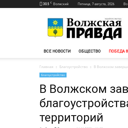
C
30.5
Волжский
Пятница, 7 августа, 2026
Вс
Новости
Волжского
—
Волжская
правда
ВСЕ НОВОСТИ
ОБЩЕСТВО
ПОБЕДА 8
Главная
Благоустройство
В Волжском заверш
Благоустройство
В Волжском за
благоустройст
территорий