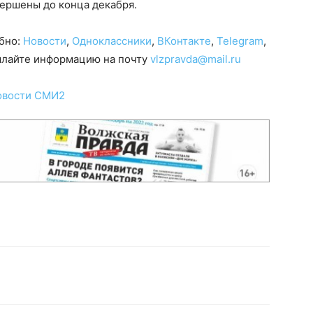
ершены до конца декабря.
обно:
Новости
,
Одноклассники
,
ВКонтакте
,
Telegram
,
сылайте информацию на почту
vlzpravda@mail.ru
овости СМИ2