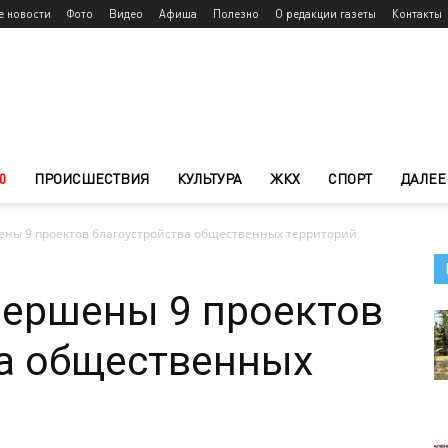
е новости
Фото
Видео
Афиша
Полезно
О редакции газеты
Контакты
0
ПРОИСШЕСТВИЯ
КУЛЬТУРА
ЖКХ
СПОРТ
ДАЛЕЕ
ены 9 проектов благоустройства общественных территорий
вершены 9 проектов
ва общественных