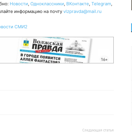
обно:
Новости
,
Одноклассники
,
ВКонтакте
,
Telegram
,
сылайте информацию на почту
vlzpravda@mail.ru
овости СМИ2
Следующая статья