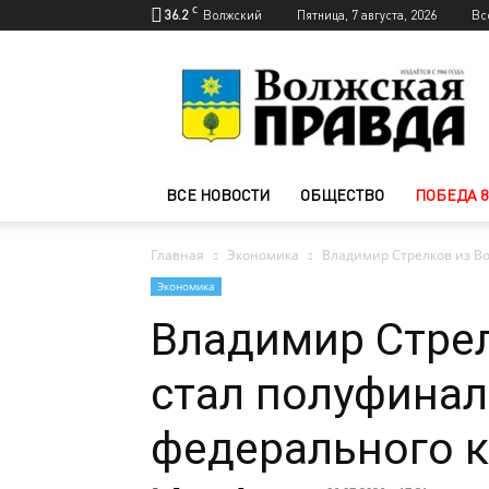
C
36.2
Волжский
Пятница, 7 августа, 2026
Вс
Новости
Волжского
—
Волжская
правда
ВСЕ НОВОСТИ
ОБЩЕСТВО
ПОБЕДА 8
Главная
Экономика
Владимир Стрелков из В
Экономика
Владимир Стре
стал полуфина
федерального к