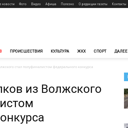
е новости
Фото
Видео
Афиша
Полезно
О редакции газеты
Контакты
0
ПРОИСШЕСТВИЯ
КУЛЬТУРА
ЖКХ
СПОРТ
ДАЛЕЕ
олжского стал полуфиналистом федерального конкурса
лков из Волжского
листом
онкурса